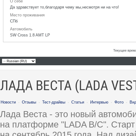
О себе
Да здравствует то,благодаря чему мы,несмотря ни на что!
Место проживания
СПб
Автомобиль
SW Cross 1.8 AMT LP
Текущее врем
ЛАДА ВЕСТА (LADA VES
Новости
·
Отзывы
·
Тест-драйвы
·
Статьи
·
Интервью
·
Фото
·
Ви
Лада Веста - это новый автомо
на платформе "LADA B/C". Старт
на сентябрь 2015 года. Над диз