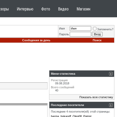
бзоры
Интервью
Фото
Видео
Магазин
Имя
Запомнить?
Пароль
Сообщения за день
Поиск
Мини-статистика
Регистрация
09.08.2018
Всего сообщений
40
Показать всю статистику
Последние посетители
Последние 4 посетителя(ей) этой страницы:
barma
bokareff
Oleg08
Patriot