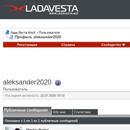
Лада Веста Клуб
>
Пользователи
Профиль aleksander2020
Регистрация
Справка
Сообщество
aleksander2020
Пользователь
Последняя активность:
10.07.2026
08:08
Публичные сообщения
Обо мне
Статистика
Показано с 1 по
1
из
1
публичных сообщений
Afterday Project