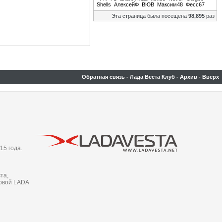
Shells
АлексейФ
ВЮВ
Максим48
Фесс67
Эта страница была посещена
98,895
раз
Обратная связь
-
Лада Веста Клуб
-
Архив
-
Вверх
15 года.
та,
новой LADA