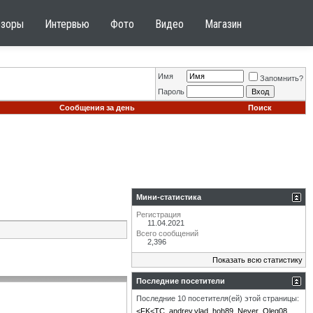
бзоры
Интервью
Фото
Видео
Магазин
Имя
Запомнить?
Пароль
Сообщения за день
Поиск
Мини-статистика
Регистрация
11.04.2021
Всего сообщений
2,396
Показать всю статистику
Последние посетители
Последние 10 посетителя(ей) этой страницы:
<FK<TC
andrey.vlad
hoh89
Never
Oleg08