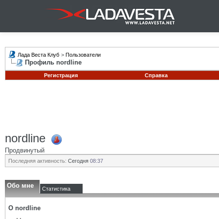
Лада Веста Клуб
>
Пользователи
Профиль nordline
Регистрация
Справка
nordline
Продвинутый
Последняя активность:
Сегодня
08:37
Обо мне
Статистика
О nordline