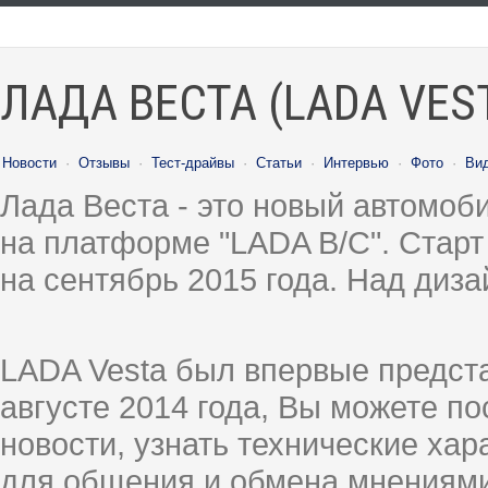
ЛАДА ВЕСТА (LADA VES
Новости
·
Отзывы
·
Тест-драйвы
·
Статьи
·
Интервью
·
Фото
·
Ви
Лада Веста - это новый автомо
на платформе "LADA B/C". Старт
на сентябрь 2015 года. Над диз
LADA Vesta был впервые предст
августе 2014 года, Вы можете п
новости, узнать технические ха
для общения и обмена мнениями