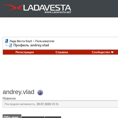
Лада Веста Клуб
>
Пользователи
Профиль andrey.vlad
Регистрация
Справка
Сообщество
andrey.vlad
Новичок
Последняя активность:
29.07.2026
03:31
Обо мне