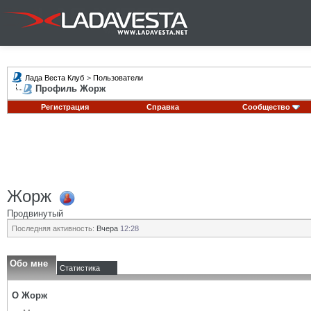
Лада Веста Клуб
>
Пользователи
Профиль Жорж
Регистрация
Справка
Сообщество
Жорж
Продвинутый
Последняя активность:
Вчера
12:28
Обо мне
Статистика
О Жорж