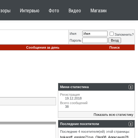
бзоры
Интервью
Фото
Видео
Магазин
Имя
Запомнить?
Пароль
Сообщения за день
Поиск
Мини-статистика
Регистрация
19.12.2018
Всего сообщений
38
Показать всю статистику
Последние посетители
Последние 4 посетителя(ей) этой страницы:
bokareff
egoiste71rus
Oleg08
Александр78