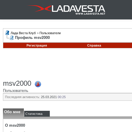
Лада Веста Клуб
>
Пользователи
Профиль msv2000
Регистрация
Справка
msv2000
Пользователь
Последняя активность:
25.03.2021
00:25
Обо мне
Статистика
О msv2000