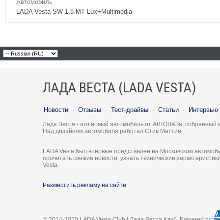
Автомобиль
LADA Vesta SW 1.8 MT Lux+Multimedia
ЛАДА ВЕСТА (LADA VESTA)
Новости
·
Отзывы
·
Тест-драйвы
·
Статьи
·
Интервью
Лада Веста - это новый автомобиль от АВТОВАЗа, собранный 
Над дизайном автомобиля работал Стив Маттин.
LADA Vesta был впервые представлен на Московском автомоби
прочитать свежие новости, узнать технические характеристи
Vesta.
Разместить рекламу на сайте
© 2014-2020 LADA Vesta Club | Лада Веста Клуб. Powered by