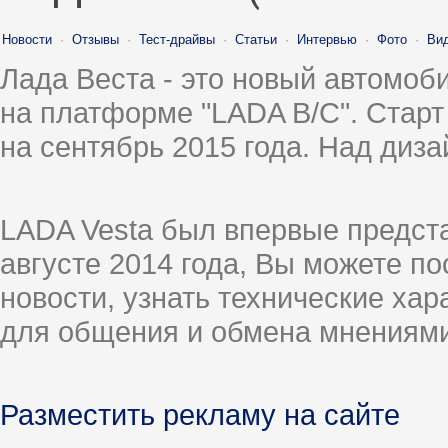
Новости
·
Отзывы
·
Тест-драйвы
·
Статьи
·
Интервью
·
Фото
·
Ви
Лада Веста - это новый автомо
на платформе "LADA B/C". Старт
на сентябрь 2015 года. Над диз
LADA Vesta был впервые предст
августе 2014 года, Вы можете п
новости, узнать технические ха
для общения и обмена мнениями
Разместить рекламу на сайте