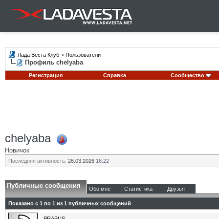
Лада Веста Клуб
>
Пользователи
Профиль chelyaba
Регистрация
Справка
Сообщество
chelyaba
Новичок
Последняя активность:
26.03.2026
16:22
Публичные сообщения
Обо мне
Статистика
Друзья
Показано с 1 по
1
из
1
публичных сообщений
BRABUS