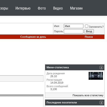
бзоры
Интервью
Фото
Видео
Магазин
Имя
Запомнить?
Пароль
Сообщения за день
Поиск
Мини-статистика
Дата рождения
26.10
Регистрация
14.04.2019
Всего сообщений
3,130
Показать всю статистику
Последние посетители