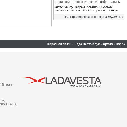
Последние 10 посетителя(ей) этой страницы:
alex2866
Ky.
leopold
nordline
Ruwalwik
vadimazz
Yaroha
ВЮВ
Гагаринец
Шептун
Эта страница была посещена
86,366
раз
Обратная связь
-
Лада Веста Клуб
-
Архив
-
Вверх
15 года.
та,
новой LADA