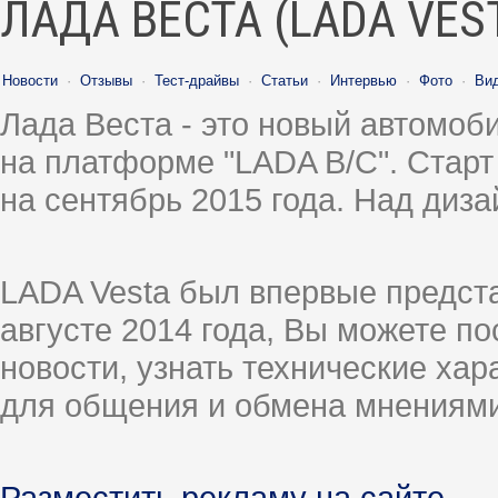
ЛАДА ВЕСТА (LADA VES
Новости
·
Отзывы
·
Тест-драйвы
·
Статьи
·
Интервью
·
Фото
·
Ви
Лада Веста - это новый автомо
на платформе "LADA B/C". Старт
на сентябрь 2015 года. Над диз
LADA Vesta был впервые предст
августе 2014 года, Вы можете п
новости, узнать технические ха
для общения и обмена мнениями
Разместить рекламу на сайте