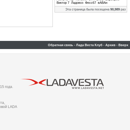
Виктор 7
Ладовоз
Фесс67
вАВАн
Эта страница была посещена
90,989
раз
Обратная связь
-
Лада Веста Клуб
-
Архив
-
Вверх
15 года.
та,
новой LADA