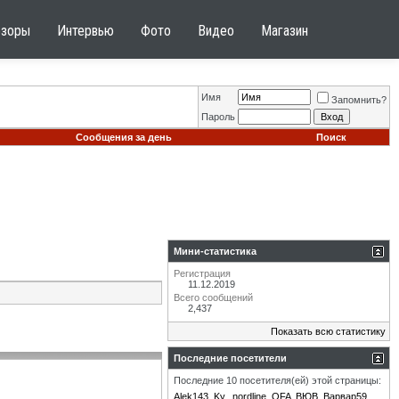
бзоры
Интервью
Фото
Видео
Магазин
Имя
Запомнить?
Пароль
Сообщения за день
Поиск
Мини-статистика
Регистрация
11.12.2019
Всего сообщений
2,437
Показать всю статистику
Последние посетители
Последние 10 посетителя(ей) этой страницы:
Alek143
Ky.
nordline
OFA
ВЮВ
Варвар59