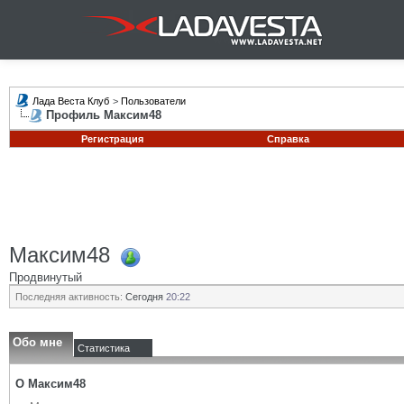
Лада Веста Клуб
>
Пользователи
Профиль Максим48
Регистрация
Справка
Максим48
Продвинутый
Последняя активность:
Сегодня
20:22
Обо мне
Статистика
О Максим48