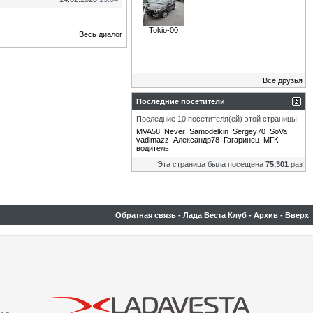
Tokio-00
Весь диалог
Все друзья
Последние посетители
Последние 10 посетителя(ей) этой страницы:
MVA58
Never
Samodelkin
Sergey70
SoVa
vadimazz
Александр78
Гагаринец
МГК
водитель
Эта страница была посещена
75,301
раз
Обратная связь
-
Лада Веста Клуб
-
Архив
-
Вверх