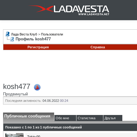
Лада Веста Клуб
>
Пользователи
Профиль kosh477
Регистрация
Справка
kosh477
Продвинутый
Последняя активность:
04.06.2022
00:24
Публичные сообщения
Обо мне
Статистика
Друзья
Показано с 1 по
1
из
1
публичных сообщений
Tokio-00