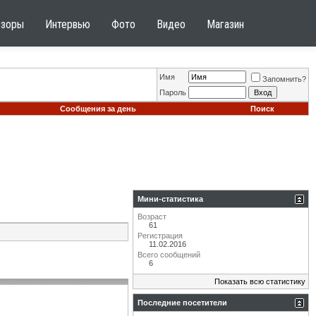
бзоры
Интервью
Фото
Видео
Магазин
Имя
Запомнить?
Пароль
Сообщения за день
Поиск
Мини-статистика
Возраст
61
Регистрация
11.02.2016
Всего сообщений
6
Показать всю статистику
Последние посетители