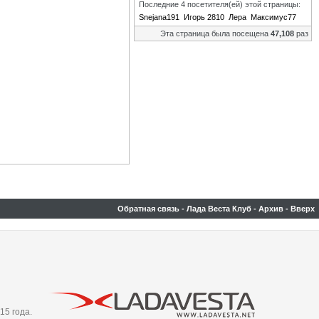
Последние 4 посетителя(ей) этой страницы:
Snejana191
Игорь 2810
Лера
Максимус77
Эта страница была посещена
47,108
раз
Обратная связь
-
Лада Веста Клуб
-
Архив
-
Вверх
15 года.