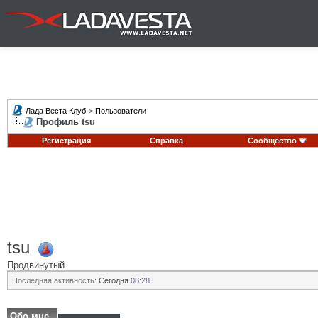
Лада Веста Клуб
>
Пользователи
Профиль tsu
Регистрация
Справка
Сообщество
tsu
Продвинутый
Последняя активность:
Сегодня
08:28
Обо мне