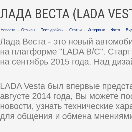
ЛАДА ВЕСТА (LADA VES
Новости
·
Отзывы
·
Тест-драйвы
·
Статьи
·
Интервью
·
Фото
·
Ви
Лада Веста - это новый автомо
на платформе "LADA B/C". Старт
на сентябрь 2015 года. Над диз
LADA Vesta был впервые предст
августе 2014 года, Вы можете п
новости, узнать технические ха
для общения и обмена мнениями