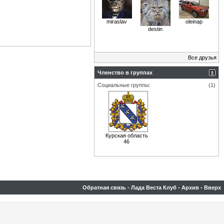
miraslav
oleinap
destin
Все друзья
Членство в группах
Социальные группы:
(1)
Курская область
46
Обратная связь
-
Лада Веста Клуб
-
Архив
-
Вверх