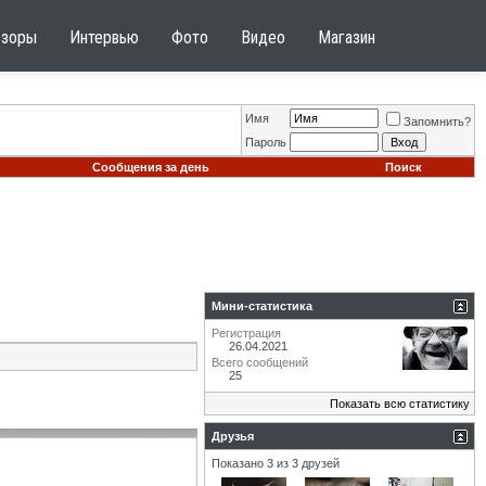
бзоры
Интервью
Фото
Видео
Магазин
Имя
Запомнить?
Пароль
Сообщения за день
Поиск
Мини-статистика
Регистрация
26.04.2021
Всего сообщений
25
Показать всю статистику
Друзья
Показано 3 из 3 друзей