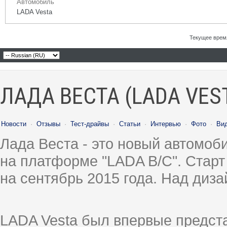
Автомобиль
LADA Vesta
Текущее врем
ЛАДА ВЕСТА (LADA VES
Новости
·
Отзывы
·
Тест-драйвы
·
Статьи
·
Интервью
·
Фото
·
Ви
Лада Веста - это новый автомо
на платформе "LADA B/C". Старт
на сентябрь 2015 года. Над диз
LADA Vesta был впервые предст