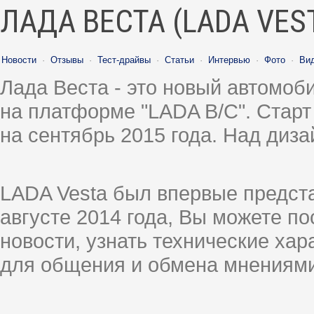
ЛАДА ВЕСТА (LADA VES
Новости
·
Отзывы
·
Тест-драйвы
·
Статьи
·
Интервью
·
Фото
·
Ви
Лада Веста - это новый автомо
на платформе "LADA B/C". Старт
на сентябрь 2015 года. Над диз
LADA Vesta был впервые предст
августе 2014 года, Вы можете п
новости, узнать технические ха
для общения и обмена мнениями