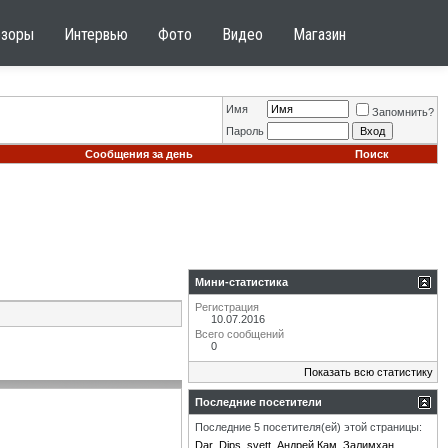
бзоры
Интервью
Фото
Видео
Магазин
Имя
Запомнить?
Пароль
Сообщения за день
Поиск
Мини-статистика
Регистрация
10.07.2016
Всего сообщений
0
Показать всю статистику
Последние посетители
Последние 5 посетителя(ей) этой страницы:
Dar
Dips
svett
Андрей Кам
Залимхан