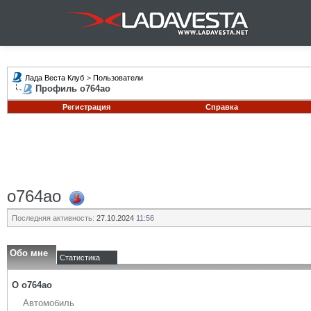
Лада Веста Клуб
>
Пользователи
Профиль o764ao
Регистрация
Справка
o764ao
Последняя активность:
27.10.2024
11:56
Обо мне
Статистика
О o764ao
Автомобиль