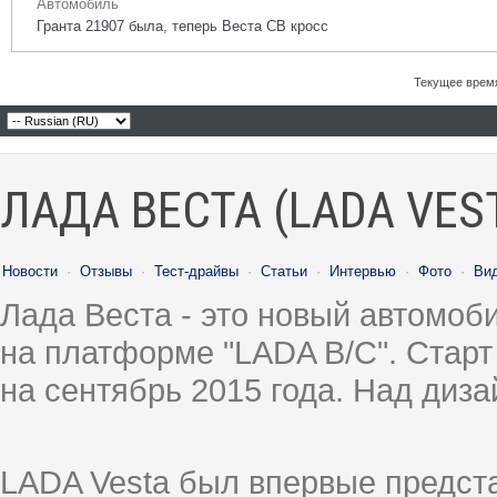
Автомобиль
Гранта 21907 была, теперь Веста СВ кросс
Текущее врем
ЛАДА ВЕСТА (LADA VES
Новости
·
Отзывы
·
Тест-драйвы
·
Статьи
·
Интервью
·
Фото
·
Ви
Лада Веста - это новый автомо
на платформе "LADA B/C". Старт
на сентябрь 2015 года. Над диз
LADA Vesta был впервые предст