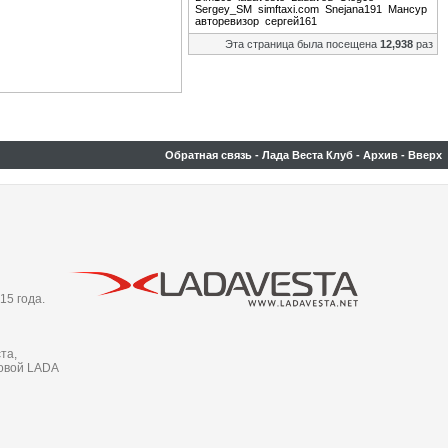
Sergey_SM
simftaxi.com
Snejana191
Мансур
авторевизор
сергей161
Эта страница была посещена
12,938
раз
Обратная связь
-
Лада Веста Клуб
-
Архив
-
Вверх
15 года.
та,
новой LADA