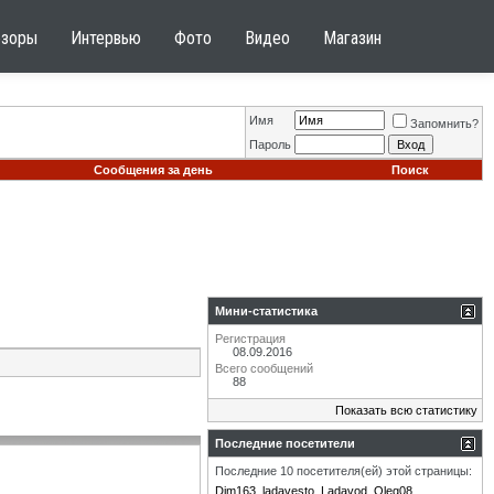
бзоры
Интервью
Фото
Видео
Магазин
Имя
Запомнить?
Пароль
Сообщения за день
Поиск
Мини-статистика
Регистрация
08.09.2016
Всего сообщений
88
Показать всю статистику
Последние посетители
Последние 10 посетителя(ей) этой страницы:
Dim163
ladavesto
Ladavod
Oleg08