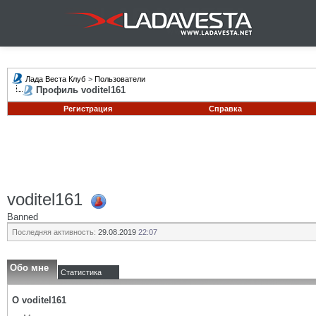
Лада Веста Клуб
>
Пользователи
Профиль voditel161
Регистрация
Справка
voditel161
Banned
Последняя активность:
29.08.2019
22:07
Обо мне
Статистика
О voditel161