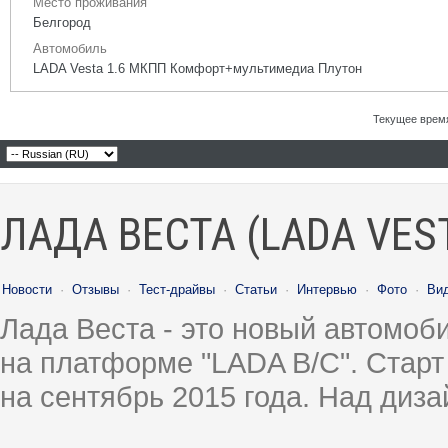
Место проживания
Белгород
Автомобиль
LADA Vesta 1.6 МКПП Комфорт+мультимедиа Плутон
Текущее врем
ЛАДА ВЕСТА (LADA VES
Новости
·
Отзывы
·
Тест-драйвы
·
Статьи
·
Интервью
·
Фото
·
Ви
Лада Веста - это новый автомо
на платформе "LADA B/C". Старт
на сентябрь 2015 года. Над диз