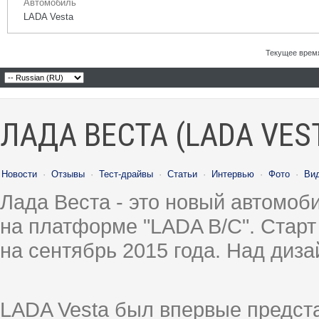
Автомобиль
LADA Vesta
Текущее врем
ЛАДА ВЕСТА (LADA VES
Новости
·
Отзывы
·
Тест-драйвы
·
Статьи
·
Интервью
·
Фото
·
Ви
Лада Веста - это новый автомо
на платформе "LADA B/C". Старт
на сентябрь 2015 года. Над диз
LADA Vesta был впервые предст