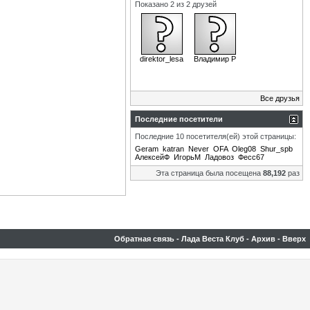
Показано 2 из 2 друзей
direktor_lesa
Владимир Р
Все друзья
Последние посетители
Последние 10 посетителя(ей) этой страницы:
Geram
katran
Never
OFA
Oleg08
Shur_spb
АлексейФ
ИгорьМ
Ладовоз
Фесс67
Эта страница была посещена
88,192
раз
Обратная связь
-
Лада Веста Клуб
-
Архив
-
Вверх