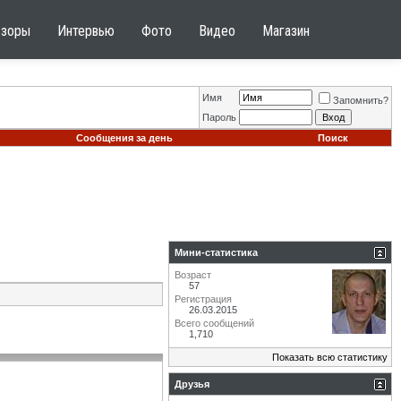
бзоры
Интервью
Фото
Видео
Магазин
Имя
Запомнить?
Пароль
Сообщения за день
Поиск
Мини-статистика
Возраст
57
Регистрация
26.03.2015
Всего сообщений
1,710
Показать всю статистику
Друзья