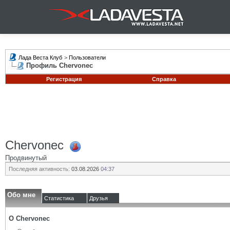
Лада Веста Клуб
>
Пользователи
Профиль Chervonec
Регистрация
Справка
Chervonec
Продвинутый
Последняя активность:
03.08.2026
04:37
Обо мне
Статистика
Друзья
О Chervonec