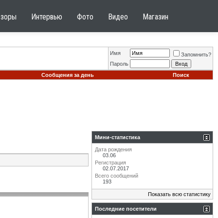
бзоры
Интервью
Фото
Видео
Магазин
Имя
Запомнить?
Пароль
Сообщения за день
Поиск
Мини-статистика
Дата рождения
03.06
Регистрация
02.07.2017
Всего сообщений
193
Показать всю статистику
Последние посетители