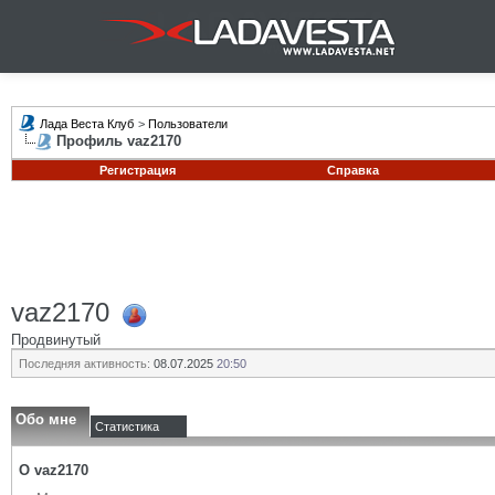
Лада Веста Клуб
>
Пользователи
Профиль vaz2170
Регистрация
Справка
vaz2170
Продвинутый
Последняя активность:
08.07.2025
20:50
Обо мне
Статистика
О vaz2170