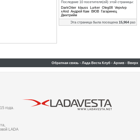
Последние 10 посетителя(ей) этой страницы:
DarkOtter
klauss
Lurker
Oleg08
Vepvlvp
xAnd
Андрей Кам
ВЮВ
Гагаринец
Дмитрийм
Эта страница была посещена
15,964
раз
Обратная связь
-
Лада Веста Клуб
-
Архив
-
Вверх
15 года.
та,
новой LADA