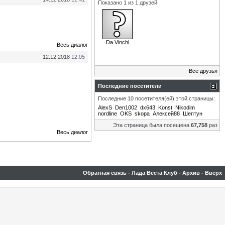
Показано 1 из 1 друзей
Da Vinchi
Весь диалог
12.12.2018
12:05
Все друзья
Последние посетители
Последние 10 посетителя(ей) этой страницы:
AlexS
Den1002
dx643
Konst
Nikodim
nordline
OKS
skopa
Алексей88
Шептун
Эта страница была посещена
67,758
раз
Весь диалог
Обратная связь
-
Лада Веста Клуб
-
Архив
-
Вверх