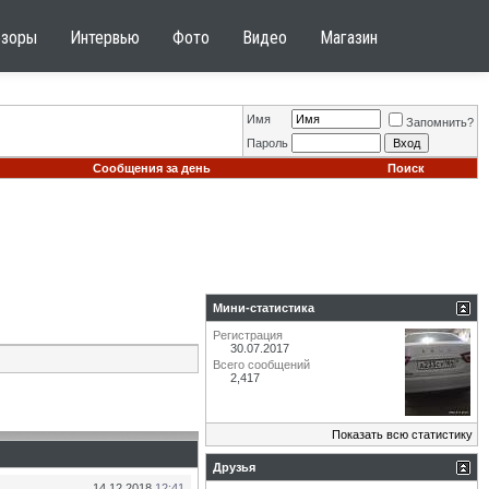
бзоры
Интервью
Фото
Видео
Магазин
Имя
Запомнить?
Пароль
Сообщения за день
Поиск
Мини-статистика
Регистрация
30.07.2017
Всего сообщений
2,417
Показать всю статистику
Друзья
14.12.2018
12:41