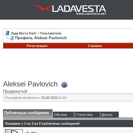
Лада Веста Клуб
>
Пользователи
Профиль Aleksei Pavlovich
Регистрация
Справка
Aleksei Pavlovich
Продвинутый
Последняя активность:
05.08.2026
21:44
Публичные сообщения
Обо мне
Статистика
Друзья
Показано с 1 по
2
из
2
публичных сообщений
to_rino