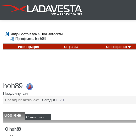
Лада Веста Клуб
>
Пользователи
Профиль hoh89
Регистрация
Справка
Сообщество
hoh89
Продвинутый
Последняя активность:
Сегодня
13:34
Обо мне
Статистика
О hoh89