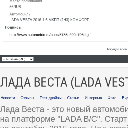
Место проживания
56RUS
Автомобиль
LADA VESTA 2016 1.6 МКПП (JH3) КОМФОРТ
Подпись
http://www.autometric.ru/lines/5785e299c796d.gif
Текущее врем
ЛАДА ВЕСТА (LADA VES
Новости
·
Отзывы
·
Тест-драйвы
·
Статьи
·
Интервью
·
Фото
·
Ви
Лада Веста - это новый автомо
на платформе "LADA B/C". Старт