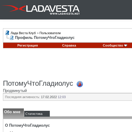
Лада Веста Клуб
>
Пользователи
Профиль ПотомуЧтоГладиолус
Регистрация
Справка
Сообщество
ПотомуЧтоГладиолус
Продвинутый
Последняя активность:
17.02.2022
12:03
Обо мне
Статистика
О ПотомуЧтоГладиолус