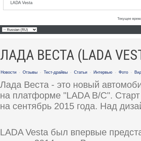
LADA Vesta
Текущее врем
ЛАДА ВЕСТА (LADA VES
Новости
·
Отзывы
·
Тест-драйвы
·
Статьи
·
Интервью
·
Фото
·
Ви
Лада Веста - это новый автомо
на платформе "LADA B/C". Старт
на сентябрь 2015 года. Над диз
LADA Vesta был впервые предст