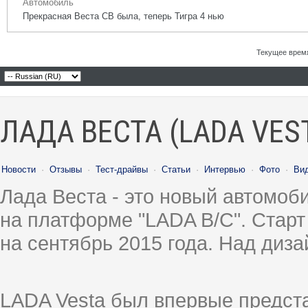
Автомобиль
Прекрасная Веста СВ была, теперь Тигра 4 нью
Текущее врем
ЛАДА ВЕСТА (LADA VES
Новости
·
Отзывы
·
Тест-драйвы
·
Статьи
·
Интервью
·
Фото
·
Ви
Лада Веста - это новый автомо
на платформе "LADA B/C". Старт
на сентябрь 2015 года. Над диз
LADA Vesta был впервые предст