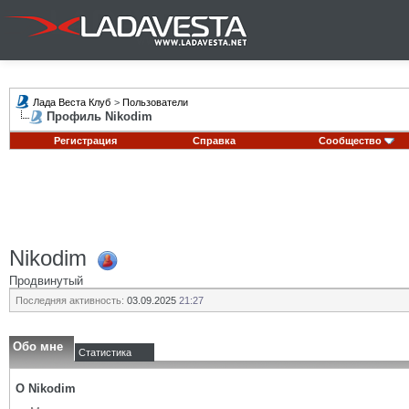
Лада Веста Клуб
>
Пользователи
Профиль Nikodim
Регистрация
Справка
Сообщество
Nikodim
Продвинутый
Последняя активность:
03.09.2025
21:27
Обо мне
Статистика
О Nikodim