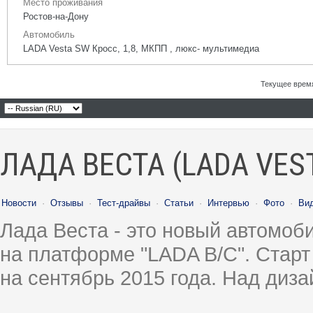
Место проживания
Ростов-на-Дону
Автомобиль
LADA Vesta SW Кросс, 1,8, МКПП , люкс- мультимедиа
Текущее врем
ЛАДА ВЕСТА (LADA VES
Новости
·
Отзывы
·
Тест-драйвы
·
Статьи
·
Интервью
·
Фото
·
Ви
Лада Веста - это новый автомо
на платформе "LADA B/C". Старт
на сентябрь 2015 года. Над диз