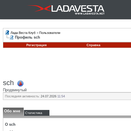
Лада Веста Клуб
>
Пользователи
Профиль sch
Регистрация
Справка
sch
Продвинутый
Последняя активность:
24.07.2026
11:54
Обо мне
Статистика
О sch