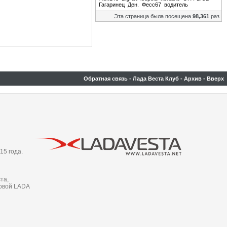
Гагаринец
Ден.
Фесс67
водитель
Эта страница была посещена
98,361
раз
Обратная связь
-
Лада Веста Клуб
-
Архив
-
Вверх
15 года.
та,
новой LADA