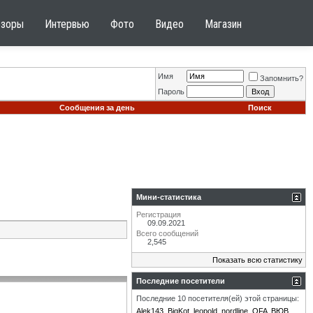
бзоры
Интервью
Фото
Видео
Магазин
Имя
Запомнить?
Пароль
Сообщения за день
Поиск
Мини-статистика
Регистрация
09.09.2021
Всего сообщений
2,545
Показать всю статистику
Последние посетители
Последние 10 посетителя(ей) этой страницы:
Alek143
BigKot
leopold
nordline
OFA
ВЮВ