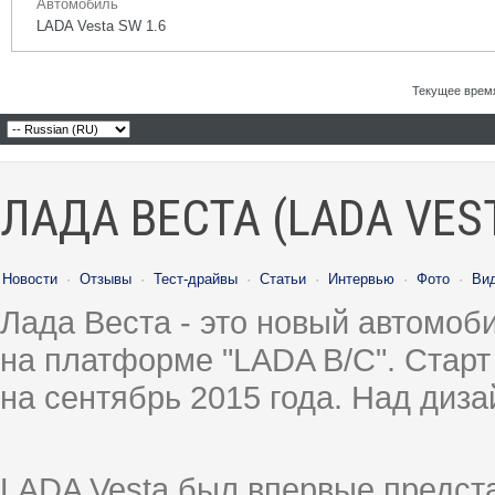
Автомобиль
LADA Vesta SW 1.6
Текущее врем
ЛАДА ВЕСТА (LADA VES
Новости
·
Отзывы
·
Тест-драйвы
·
Статьи
·
Интервью
·
Фото
·
Ви
Лада Веста - это новый автомо
на платформе "LADA B/C". Старт
на сентябрь 2015 года. Над диз
LADA Vesta был впервые предст