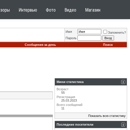
бзоры
Интервью
Фото
Видео
Магазин
Имя
Запомнить?
Пароль
Сообщения за день
Поиск
Мини-статистика
Возраст
55
Регистрация
25.03.2023
Всего сообщений
11
Показать всю статистику
Последние посетители