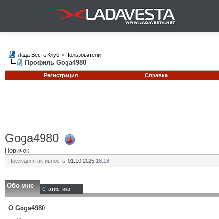
Лада Веста Клуб
>
Пользователи
Профиль Goga4980
Регистрация
Справка
Goga4980
Новичок
Последняя активность:
01.10.2025
18:18
Обо мне
Статистика
О Goga4980