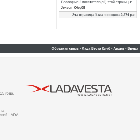
Последние 2 посетителя(ей) этой страницы:
Jekson
Oleg08
Эта страница была посещена
2,274
раз
Обратная связь
-
Лада Веста Клуб
-
Архив
-
Вверх
15 года.
та,
новой LADA