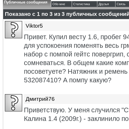
Публичные сообщения
Обо мне
Статистика
Друзья
Связь
Показано с 1 по
3
из
3
публичных сообщени
Viktor5
Привет. Купил весту 1.6, пробег 9
для успокоения поменять весь гр
набор с помпой гейтс повергрип,
сомневаться. В общем какие ко
посоветуете? Натяжник и ремень
532087410? А помпу какую?
Дмитрий76
Приветствую. У меня случился "С
Калина 1.4 (2009г.) - заклинило по