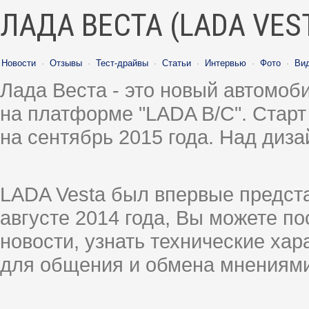
ЛАДА ВЕСТА (LADA VES
Новости
·
Отзывы
·
Тест-драйвы
·
Статьи
·
Интервью
·
Фото
·
Ви
Лада Веста - это новый автомо
на платформе "LADA B/C". Старт
на сентябрь 2015 года. Над диз
LADA Vesta был впервые предст
августе 2014 года, Вы можете п
новости, узнать технические ха
для общения и обмена мнениями