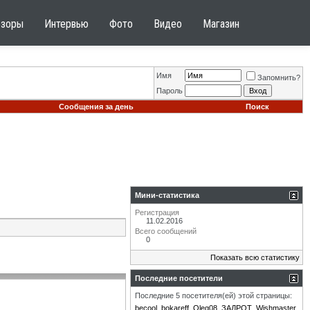
бзоры
Интервью
Фото
Видео
Магазин
Имя
Запомнить?
Пароль
Сообщения за день
Поиск
Мини-статистика
Регистрация
11.02.2016
Всего сообщений
0
Показать всю статистику
Последние посетители
Последние 5 посетителя(ей) этой страницы:
becool
bokareff
Oleg08_ЗАДРOT
Wishmaster