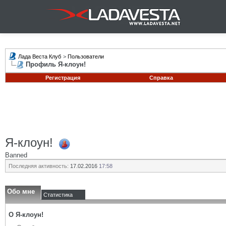
Лада Веста Клуб
>
Пользователи
Профиль Я-клоун!
Регистрация
Справка
Я-клоун!
Banned
Последняя активность:
17.02.2016
17:58
Обо мне
Статистика
О Я-клоун!