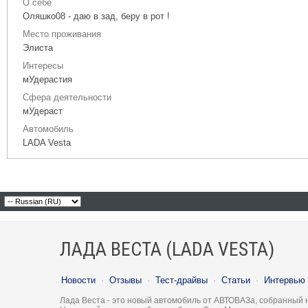
О себе
Оляшко08 - даю в зад, беру в рот !
Место проживания
Элиста
Интересы
мУдерастия
Сфера деятельности
мУдераст
Автомобиль
LADA Vesta
ЛАДА ВЕСТА (LADA VESTA)
Новости
·
Отзывы
·
Тест-драйвы
·
Статьи
·
Интервью
Лада Веста - это новый автомобиль от АВТОВАЗа, собранный 