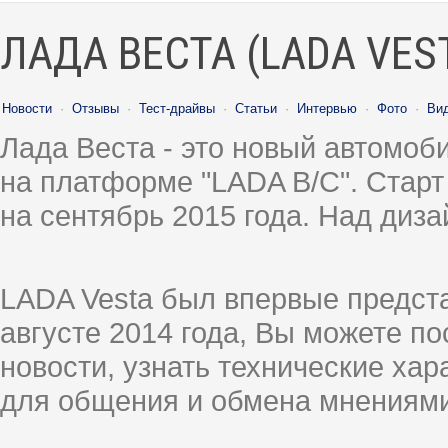
ЛАДА ВЕСТА (LADA VES
Новости
·
Отзывы
·
Тест-драйвы
·
Статьи
·
Интервью
·
Фото
·
Ви
Лада Веста - это новый автомо
на платформе "LADA B/C". Старт
на сентябрь 2015 года. Над диз
LADA Vesta был впервые предст
августе 2014 года, Вы можете п
новости, узнать технические ха
для общения и обмена мнениями