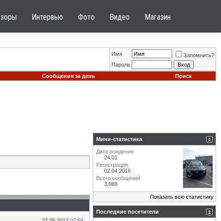
бзоры
Интервью
Фото
Видео
Магазин
Имя
Запомнить?
Пароль
Сообщения за день
Поиск
Мини-статистика
Дата рождения
24.01
Регистрация
02.04.2016
Всего сообщений
3,988
Показать всю статистику
Последние посетители
27.05.2017
07:58