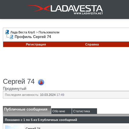
Лада Веста Клуб
>
Пользователи
Профиль Сергей 74
Регистрация
Справка
Сергей 74
Продвинутый
Последняя активность:
10.03.2024
17:49
Публичные сообщения
Обо мне
Статистика
Показано с 1 по
5
из
5
публичных сообщений
Сергей 74