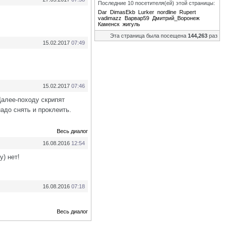
Последние 10 посетителя(ей) этой страницы:
Dar
DimasEkb
Lurker
nordline
Rupert
vadimazz
Варвар59
Дмитрий_Воронеж
Каменск
жигуль
Эта страница была посещена
144,263
раз
15.02.2017
07:49
15.02.2017
07:46
Далее-походу скрипят
надо снять и проклеить.
Весь диалог
16.08.2016
12:54
у) нет!
16.08.2016
07:18
Весь диалог