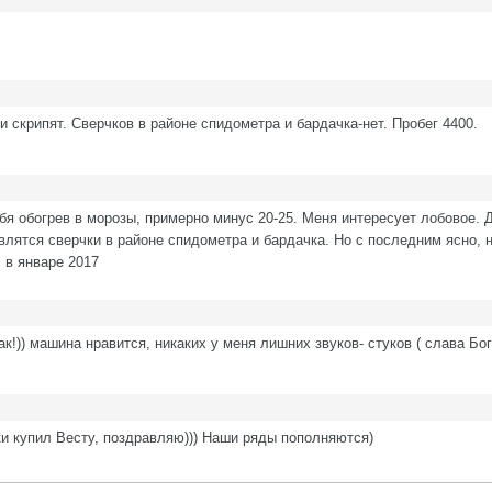
и скрипят. Сверчков в районе спидометра и бардачка-нет. Пробег 4400.
ебя обогрев в морозы, примерно минус 20-25. Меня интересует лобовое. 
являтся сверчки в районе спидометра и бардачка. Но с последним ясно, 
 в январе 2017
ак!)) машина нравится, никаких у меня лишних звуков- стуков ( слава Бог
ки купил Весту, поздравляю))) Наши ряды пополняются)