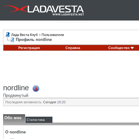
Лада Веста Клуб
>
Пользователи
Профиль nordline
Регистрация
Справка
Сообщество
nordline
Продвинутый
Последняя активность:
Сегодня
18:20
Обо мне
Статистика
О nordline