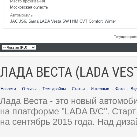
Место проживания
Московская область
Автомобиль
JAC JS6. Была LADA Vesta SW H4M CVT Comfort Winter
Текущее врем
ЛАДА ВЕСТА (LADA VES
Новости
·
Отзывы
·
Тест-драйвы
·
Статьи
·
Интервью
·
Фото
·
Ви
Лада Веста - это новый автомо
на платформе "LADA B/C". Старт
на сентябрь 2015 года. Над диз