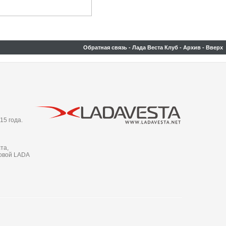
Обратная связь
-
Лада Веста Клуб
-
Архив
-
Вверх
15 года.
та,
новой LADA