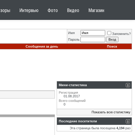
бзоры
Интервью
Фото
Видео
Магазин
Имя
Запомнить?
Пароль
Сообщения за день
Поиск
Мини-статистика
Регистрация
01.08.2017
Всего сообщений
0
Показать всю статистику
Последние посетители
Эта страница была посещена
4,194
раз