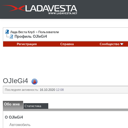
Лада Веста Клуб
>
Пользователи
Профиль OJIeGi4
Регистрация
Справка
Сообщество
OJIeGi4
Последняя активность:
16.10.2020
12:08
Обо мне
Статистика
О OJIeGi4
Автомобиль