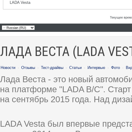
LADA Vesta
Текущее врем
ЛАДА ВЕСТА (LADA VES
Новости
·
Отзывы
·
Тест-драйвы
·
Статьи
·
Интервью
·
Фото
·
Ви
Лада Веста - это новый автомо
на платформе "LADA B/C". Старт
на сентябрь 2015 года. Над диз
LADA Vesta был впервые предст