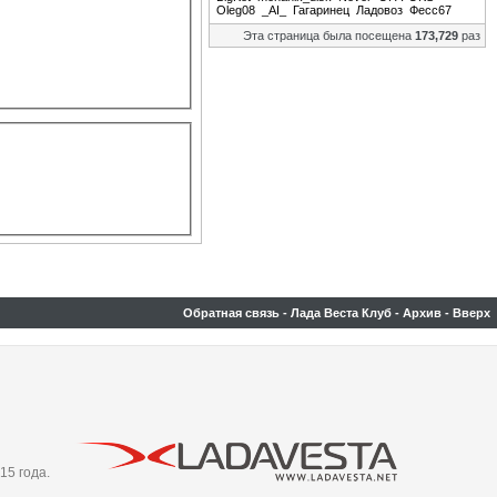
Oleg08
_AI_
Гагаринец
Ладовоз
Фесс67
Эта страница была посещена
173,729
раз
Обратная связь
-
Лада Веста Клуб
-
Архив
-
Вверх
15 года.