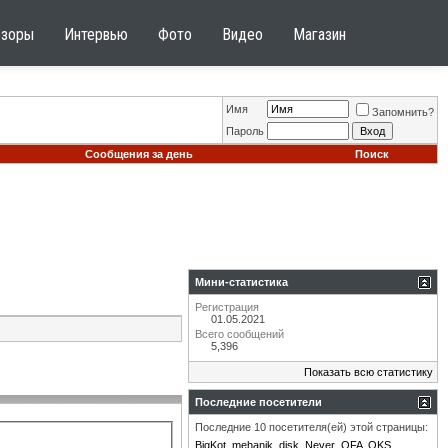
бзоры
Интервью
Фото
Видео
Магазин
Имя
Запомнить?
Пароль
Сообщения за день
Поиск
Мини-статистика
Регистрация
01.05.2021
Всего сообщений
5,396
Показать всю статистику
Последние посетители
Последние 10 посетителя(ей) этой страницы:
BigKot
mehanik_disk
Never
OFA
OKS