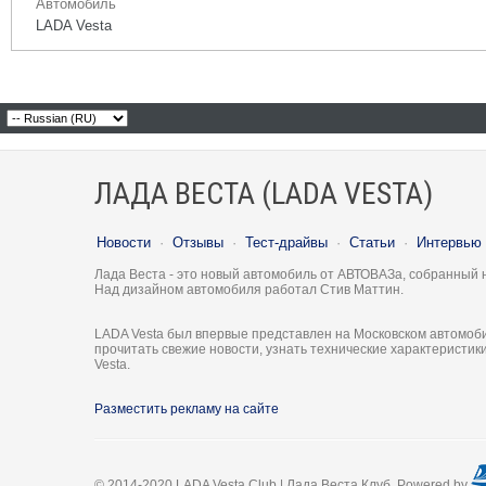
Автомобиль
LADA Vesta
ЛАДА ВЕСТА (LADA VESTA)
Новости
·
Отзывы
·
Тест-драйвы
·
Статьи
·
Интервью
Лада Веста - это новый автомобиль от АВТОВАЗа, собранный 
Над дизайном автомобиля работал Стив Маттин.
LADA Vesta был впервые представлен на Московском автомоби
прочитать свежие новости, узнать технические характеристи
Vesta.
Разместить рекламу на сайте
© 2014-2020 LADA Vesta Club | Лада Веста Клуб. Powered by