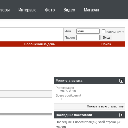
бзоры
Интервью
Фото
Видео
Магазин
Имя
Запомнить?
Пароль
Сообщения за день
Поиск
Мини-статистика
Регистрация
28.05.2018
Всего сообщений
1
Показать всю статистику
Последние посетители
Последние 1 посетителя(ей) этой страницы:
Oleg08