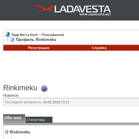
Лада Веста Клуб
>
Пользователи
Профиль Rinkimeku
Регистрация
Справка
Rinkimeku
Новичок
Последняя активность:
14.02.2019
23:23
Обо мне
Статистика
О Rinkimeku