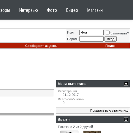
бзоры
Интервью
Фото
Видео
Магазин
Имя
Запомнить?
Пароль
Сообщения за день
Поиск
Мини-статистика
Регистрация
21.12.2017
Всего сообщений
0
Показать всю статистику
Друзья
Показано 2 из 2 друзей