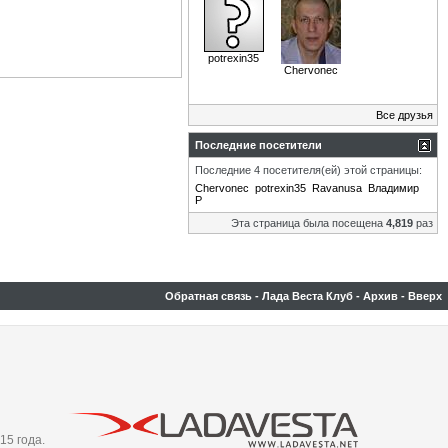
potrexin35
Chervonec
Все друзья
Последние посетители
Последние 4 посетителя(ей) этой страницы:
Chervonec
potrexin35
Ravanusa
Владимир
Р
Эта страница была посещена
4,819
раз
Обратная связь
-
Лада Веста Клуб
-
Архив
-
Вверх
15 года.