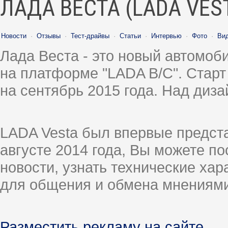
ЛАДА ВЕСТА (LADA VES
Новости
·
Отзывы
·
Тест-драйвы
·
Статьи
·
Интервью
·
Фото
·
Ви
Лада Веста - это новый автомо
на платформе "LADA B/C". Старт
на сентябрь 2015 года. Над диз
LADA Vesta был впервые предст
августе 2014 года, Вы можете п
новости, узнать технические ха
для общения и обмена мнениями
Разместить рекламу на сайте