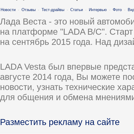
Новости
·
Отзывы
·
Тест-драйвы
·
Статьи
·
Интервью
·
Фото
·
Ви
Лада Веста - это новый автомо
на платформе "LADA B/C". Старт
на сентябрь 2015 года. Над диз
LADA Vesta был впервые предст
августе 2014 года, Вы можете п
новости, узнать технические ха
для общения и обмена мнениями
Разместить рекламу на сайте