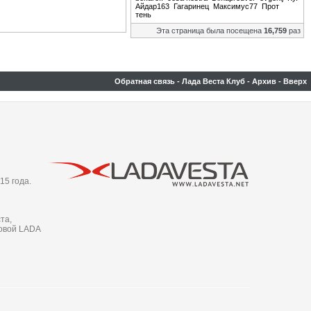
Айдар163
Гагаринец
Максимус77
Прот
тень
Эта страница была посещена
16,759
раз
Обратная связь
-
Лада Веста Клуб
-
Архив
-
Вверх
15 года.
та,
новой LADA