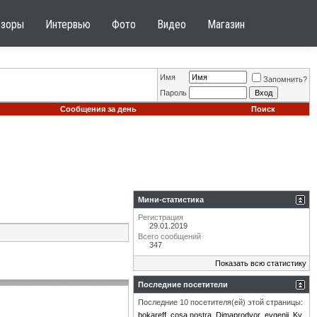
бзоры
Интервью
Фото
Видео
Магазин
Имя
Запомнить?
Пароль
Сообщения за день
Поиск
Мини-статистика
Регистрация
29.01.2019
Всего сообщений
347
Показать всю статистику
Последние посетители
Последние 10 посетителя(ей) этой страницы:
bokareff
cosa nostra
Dimaprodvor
evgenij
Ky.