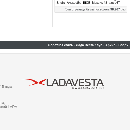
Shells
АлексейФ
ВЮВ
Максим48
Фесс67
Эта страница была посещена
98,967
раз
Обратная связь
-
Лада Веста Клуб
-
Архив
-
Вверх
15 года.
та,
новой LADA