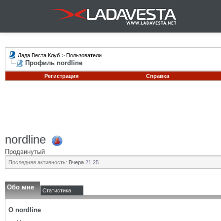
Лада Веста Клуб
>
Пользователи
Профиль nordline
Регистрация
Справка
nordline
Продвинутый
Последняя активность:
Вчера
21:25
Обо мне
Статистика
О nordline