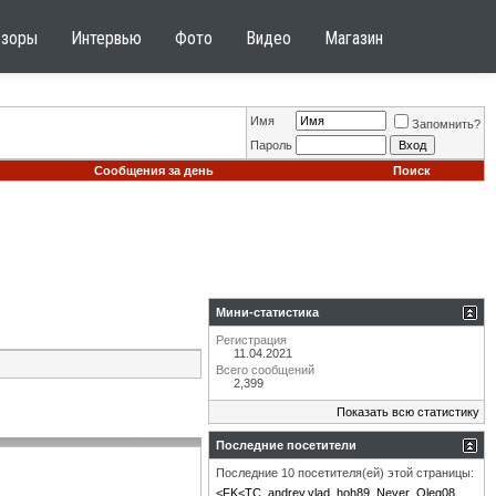
бзоры
Интервью
Фото
Видео
Магазин
Имя
Запомнить?
Пароль
Сообщения за день
Поиск
Мини-статистика
Регистрация
11.04.2021
Всего сообщений
2,399
Показать всю статистику
Последние посетители
Последние 10 посетителя(ей) этой страницы:
<FK<TC
andrey.vlad
hoh89
Never
Oleg08